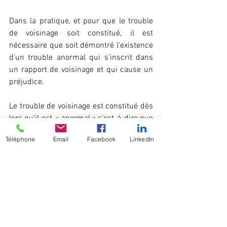
Dans la pratique, et pour que le trouble 
de voisinage soit constitué, il est 
nécessaire que soit démontré l’existence 
d’un trouble anormal qui s’inscrit dans 
un rapport de voisinage et qui cause un 
préjudice.
Le trouble de voisinage est constitué dès 
lors qu’il est 
« anormal »
 c’est-à-dire que 
son impact excède un certain seuil de 
Téléphone
Email
Facebook
LinkedIn
tolérance pour toute personne normale. 
Ainsi, 
« pour que le trouble du voisinage 
soit constitué, il faut nécessairement un 
dommage qui excède la mesure 
habituelle inhérente au voisinage (Cour 
de Cassation, 3ème civile , 24 octobre 