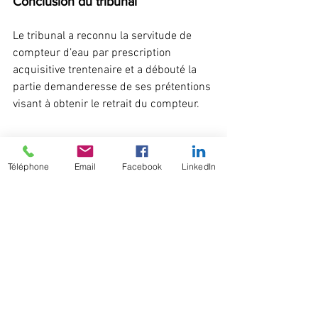
Conclusion du tribunal
Le tribunal a reconnu la servitude de 
compteur d’eau par prescription 
acquisitive trentenaire et a débouté la 
partie demanderesse de ses prétentions 
visant à obtenir le retrait du compteur.
Extrait de la décision
 : 
« Il y a lieu de 
Téléphone
Email
Facebook
LinkedIn
rejeter les demandes de 
suppression du compteur, dès lors 
que la servitude est valablement 
acquise. »
Conséquences et implications 
pratiques