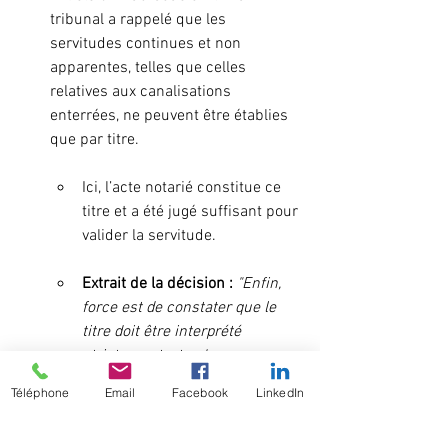
tribunal a rappelé que les 
servitudes continues et non 
apparentes, telles que celles 
relatives aux canalisations 
enterrées, ne peuvent être établies 
que par titre.
Ici, l’acte notarié constitue ce 
titre et a été jugé suffisant pour 
valider la servitude.
Extrait de la décision : 
"Enfin, 
force est de constater que le 
titre doit être interprété 
strictement, et qu'en ne 
prévoyant aucune exclusion 
Téléphone
Email
Facebook
LinkedIn
particulière, la servitude doit 
s'entendre comme celle 