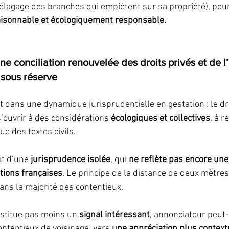
l’élagage des branches qui empiètent sur sa propriété), pour
raisonnable et écologiquement responsable.
ne conciliation renouvelée des droits privés et de l’
sous réserve
it dans une dynamique jurisprudentielle en gestation : le dr
’ouvrir à des considérations 
écologiques et collectives
, à r
e des textes civils.
git d’une 
jurisprudence isolée
, qui 
ne reflète pas encore une
ctions françaises
. Le principe de la distance de deux mètres
dans la majorité des contentieux.
onstitue pas moins un 
signal intéressant
, annonciateur peut-
ontentieux de voisinage, vers 
une appréciation plus contextu