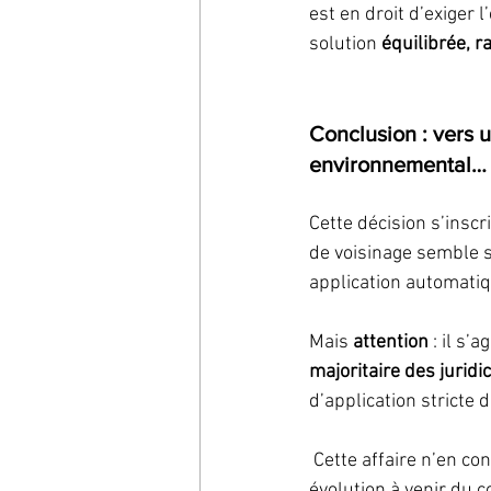
est en droit d’exiger 
solution 
équilibrée, 
Conclusion : vers u
environnemental… 
Cette décision s’inscr
de voisinage semble s
application automatiqu
Mais 
attention
 : il s’a
majoritaire des juridi
d’application stricte 
 Cette affaire n’en c
évolution à venir du c