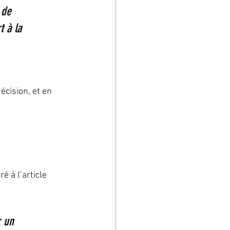
 de 
 à la 
cision, et en 
ré à l’article 
 un 