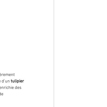
ièrement 
 d’un 
tulipier 
enrichie des 
de 