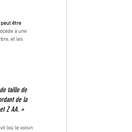
 peut être 
procède à une 
bre, et les 
de taille de 
rdant de la 
et Z AA. »
il (où le voisin 