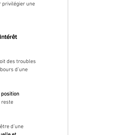
 privilégier une 
intérêt 
oit des troubles 
ebours d’une 
 position 
 reste 
être d’une 
elle et 