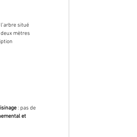
l’arbre situé 
e deux mètres 
iption 
isinage
 : pas de 
nemental et 